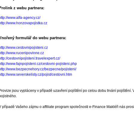
Prolink z webu partnera:
http://www.alfa-agency.cz/
http://www.honzovapojistka.cz
Vnořený formulář do webu partnera:
http://www.cestovnipojisteni.cz
http://www.rucenipovinne.cz
http://cestovnipojisteni.travelexpert.cz/
http://www.fajnpojisteni.cz/cestovni-pojisteni.php
http://www.bezpecnehory.cz/bezpecne/pojisteni/
http://www.severskelisty.cz/pojist/cestovni.htm
Provize jsou vypláceny v případě uzavření pojištění po celou dobu trvání pojištění.
pojistného.
V případě Vašeho zájmu o affiliate program společnosti e-Finance Makléři nás prosí