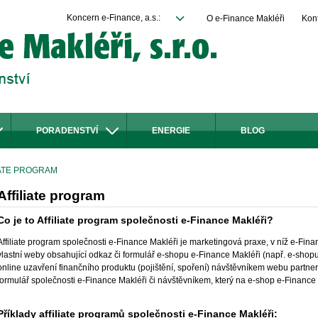
Koncern e-Finance, a.s.:
O e-Finance Makléři
Kon
PORADENSTVÍ
ENERGIE
BLOG
LIATE PROGRAM
Affiliate program
Co je to Affiliate program společnosti e-Finance Makléři?
Affiliate program společnosti e-Finance Makléři je marketingová praxe, v níž e-Fin
vlastní weby obsahující odkaz či formulář e-shopu e-Finance Makléři (např. e-shop
online uzavření finančního produktu (pojištění, spoření) návštěvníkem webu partner
formulář společnosti e-Finance Makléři či návštěvníkem, který na e-shop e-Finance 
Příklady affiliate programů společnosti e-Finance Makléři: