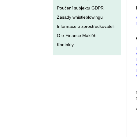
Poučení subjektu GDPR
Zásady whistleblowingu
Informace o zprostředkovateli
O e-Finance Makléři
Kontakty