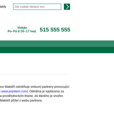
takty
Volejte
515 555 555
Po–Pá 8:30–17 hod.
ance Makléři odměňuje smluvní partnery provozující
u
www.pojisteni.com
). Odměna je vyplácena za
a prostřednictvím iframe, do kterého je vnořen
Makléři přišel z webu partnera.